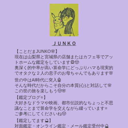
ＪＵＮＫＯ
【ことだまJUNKO🌸】
現在は山梨県と宮城県の店舗またはカフェ等でアッ
トホームな鑑定をしています🎡🤠
奥深く的中率が高い算命学にどっぷりハマる現実的
でオタクな２人の息子のお母ちゃんでもあります🌸
世の中はAI時代に突入🤖
そんな時代だからこそ自分の本質(心)と対話して🌸
この世の旅を楽しもう🤠🌸
【鑑定ブログ⭐】
大好きなドラマや映画、都市伝説的なちょっと不思
議なことまで算命学を交えながら綴っています⭐
ご参考にしてくださいね🤠
【鑑定してます🔮】
対面鑑定・オンライン鑑定・メール鑑定受付中🔮