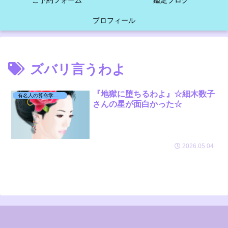
ご予約フォーム
鑑定ブログ
プロフィール
ズバリ言うわよ
『地獄に堕ちるわよ』☆細木数子
有名人の算命学日記☆
さんの星が面白かった☆
2026.05.04