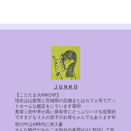
ＪＵＮＫＯ
【ことだまJUNKO🌸】
現在は山梨県と宮城県の店舗またはカフェ等でアッ
トホームな鑑定をしています🎡🤠
奥深く的中率が高い算命学にどっぷりハマる現実的
でオタクな２人の息子のお母ちゃんでもあります🌸
世の中はAI時代に突入🤖
そんな時代だからこそ自分の本質(心)と対話して🌸