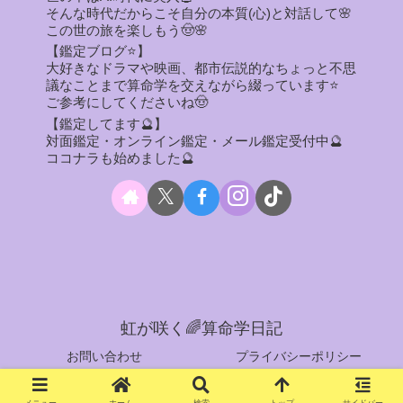
そんな時代だからこそ自分の本質(心)と対話して🌸
この世の旅を楽しもう🤠🌸
【鑑定ブログ⭐】
大好きなドラマや映画、都市伝説的なちょっと不思
議なことまで算命学を交えながら綴っています⭐
ご参考にしてくださいね🤠
【鑑定してます🔮】
対面鑑定・オンライン鑑定・メール鑑定受付中🔮
ココナラも始めました🔮
虹が咲く🌈算命学日記
お問い合わせ
プライバシーポリシー
© 2023 nijigasaku-sanmeigaku