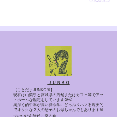
2023.05.10
ＪＵＮＫＯ
【ことだまJUNKO🌸】
現在は山梨県と宮城県の店舗またはカフェ等でアッ
トホームな鑑定をしています🎡🤠
奥深く的中率が高い算命学にどっぷりハマる現実的
でオタクな２人の息子のお母ちゃんでもあります🌸
世の中はAI時代に突入🤖