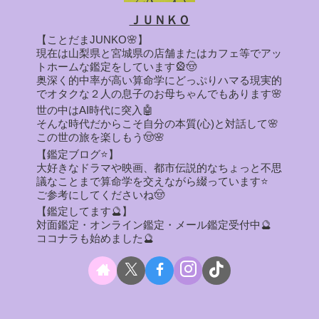
ＪＵＮＫＯ
【ことだまJUNKO🌸】
現在は山梨県と宮城県の店舗またはカフェ等でアッ
トホームな鑑定をしています🎡🤠
奥深く的中率が高い算命学にどっぷりハマる現実的
でオタクな２人の息子のお母ちゃんでもあります🌸
世の中はAI時代に突入🤖
そんな時代だからこそ自分の本質(心)と対話して🌸
この世の旅を楽しもう🤠🌸
【鑑定ブログ⭐】
大好きなドラマや映画、都市伝説的なちょっと不思
議なことまで算命学を交えながら綴っています⭐
ご参考にしてくださいね🤠
【鑑定してます🔮】
対面鑑定・オンライン鑑定・メール鑑定受付中🔮
ココナラも始めました🔮