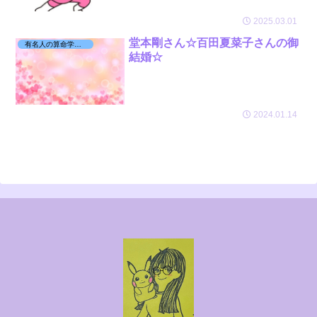
2025.03.01
堂本剛さん☆百田夏菜子さんの御
有名人の算命学日記☆
結婚☆
2024.01.14