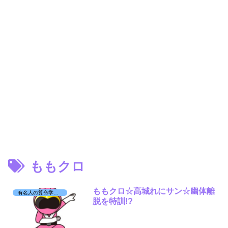
ももクロ
ももクロ☆高城れにサン☆幽体離
有名人の算命学日記☆
脱を特訓!?