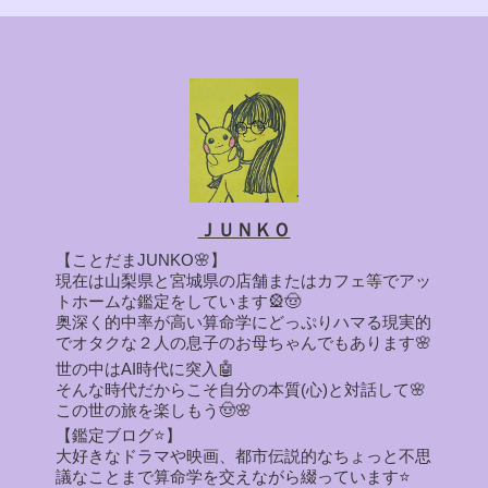
ＪＵＮＫＯ
【ことだまJUNKO🌸】
現在は山梨県と宮城県の店舗またはカフェ等でアッ
トホームな鑑定をしています🎡🤠
奥深く的中率が高い算命学にどっぷりハマる現実的
でオタクな２人の息子のお母ちゃんでもあります🌸
世の中はAI時代に突入🤖
そんな時代だからこそ自分の本質(心)と対話して🌸
この世の旅を楽しもう🤠🌸
【鑑定ブログ⭐】
大好きなドラマや映画、都市伝説的なちょっと不思
議なことまで算命学を交えながら綴っています⭐