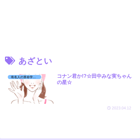
あざとい
コナン君か!?☆田中みな実ちゃん
有名人の算命学日記☆
の星☆
2023.04.12