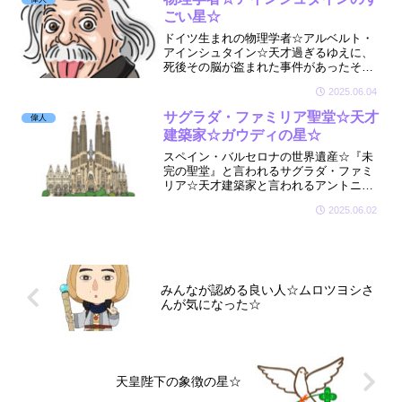
ごい星☆
ドイツ生まれの物理学者☆アルベルト・
アインシュタイン☆天才過ぎるゆえに、
死後その脳が盗まれた事件があったそう
な☆😲そんな天才☆アインシュタインさ
2025.06.04
んがお持ちの星はどんな星なのか拝見し
ましたよ☆🔮
サグラダ・ファミリア聖堂☆天才
偉人
建築家☆ガウディの星☆
スペイン・バルセロナの世界遺産☆『未
完の聖堂』と言われるサグラダ・ファミ
リア☆天才建築家と言われるアントニ・
ガウディ氏によって建築を開始してから
2025.06.02
140年以上の年月が経ちました☆そんなガ
ウディ氏の星を拝見しましたよ☆🔮
みんなが認める良い人☆ムロツヨシさ
んが気になった☆
天皇陛下の象徴の星☆