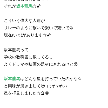
それが
坂本龍馬
☆🌠
こういう偉大な人達が
リレーのように繋いで繋いで繋いで🤝
現在
があります☆🌠
(いま)
坂本龍馬って
学校の教科書に載ってるし
よくドラマや映画の題材にされるけど😳
坂本龍馬
はどんな星を持っていたのかな☆
と興味が湧きまして😚
（うずうず♡）
星を拝見しました☆🔮🤓