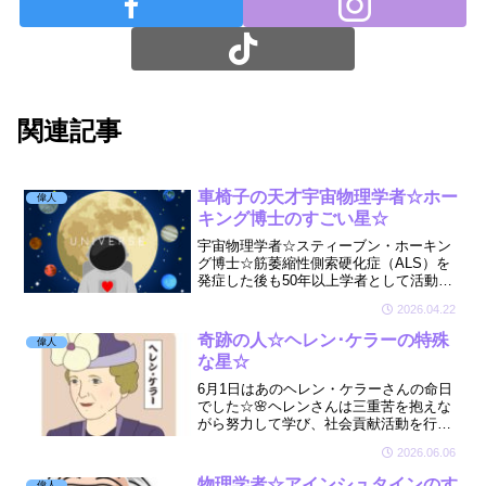
関連記事
車椅子の天才宇宙物理学者☆ホー
偉人
キング博士のすごい星☆
宇宙物理学者☆スティーブン・ホーキン
グ博士☆筋萎縮性側索硬化症（ALS）を
発症した後も50年以上学者として活動し
功績を残されました☆そんな博士の宿命
2026.04.22
の星が凄かった🔮🤩
奇跡の人☆ヘレン･ケラーの特殊
偉人
な星☆
6月1日はあのヘレン・ケラーさんの命日
でした☆🌸ヘレンさんは三重苦を抱えな
がら努力して学び、社会貢献活動を行っ
てきた方☆そんなヘレンさんの星を拝見
2026.06.06
しました☆🔮
物理学者☆アインシュタインのす
偉人