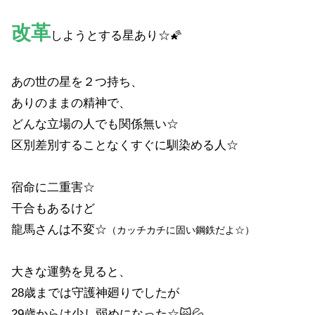
改革
しようとする星あり☆🌠
あの世の星を２つ持ち、
ありのままの精神で、
どんな立場の人でも関係無い☆
区別差別することなくすぐに馴染める人☆
宿命に二重害☆
干合もあるけど
龍馬さんは不変☆
（カッチカチに固い鋼鉄だよ☆）
大きな運勢を見ると、
28歳までは守護神廻りでしたが
29歳からは少し弱めになった☆🙀💦