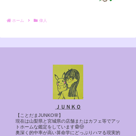
ホーム
偉人
ＪＵＮＫＯ
【ことだまJUNKO🌸】
現在は山梨県と宮城県の店舗またはカフェ等でアッ
トホームな鑑定をしています🎡🤠
奥深く的中率が高い算命学にどっぷりハマる現実的