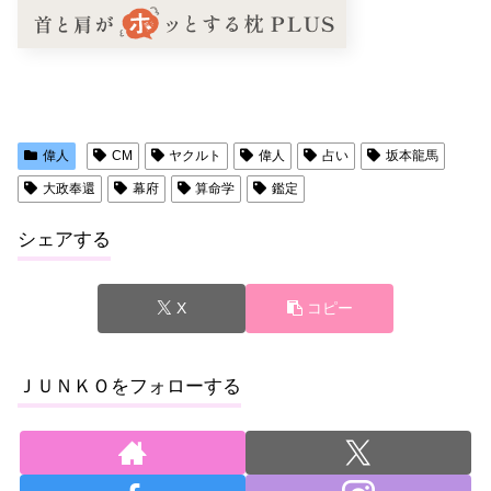
偉人
CM
ヤクルト
偉人
占い
坂本龍馬
大政奉還
幕府
算命学
鑑定
シェアする
X
コピー
ＪＵＮＫＯをフォローする