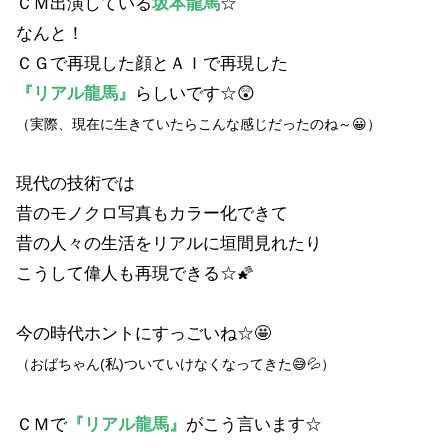
ＣＭ出演している
坂本龍馬
☆
なんと！
ＣＧで再現した顔とＡＩで再現した
『リアル龍馬』
らしいです☆😲
（実際、
現在に生きていたら
こんな感じだったのね～😀）
現代の技術では
昔のモノクロ写真もカラー化できて
昔の人々の生活をリアルに垣間見れたり
こうして偉人も再現できる☆🌠
今の時代ホントにすっごいね☆🤩
（おばちゃん(私)ついていけなくなってきた😅💦）
ＣＭで
『リアル龍馬』
がこう言います☆